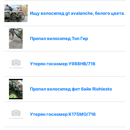
Ищу велосипед gt avalanche, белого цвета.
Пропал велосипед Топ Гир
Утерян госномер У988НВ/716
Пропал велосипед фит байк Riohiesto
Утерян госномер К175МО/716