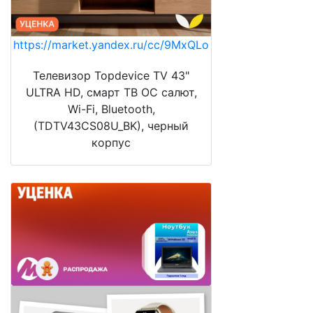
https://market.yandex.ru/cc/9MxQLo
Телевизор Topdevice TV 43"
ULTRA HD, смарт ТВ ОС салют,
Wi-Fi, Bluetooth,
(TDTV43CS08U_BK), черный
корпус