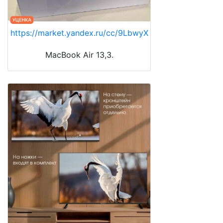
https://market.yandex.ru/cc/9LbwyX
МасBook Air 13,3.