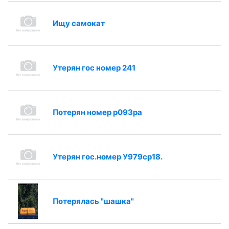
Ищу самокат
Утерян гос номер 241
Потерян номер р093ра
Утерян гос.номер У979ср18.
Потерялась "шашка"