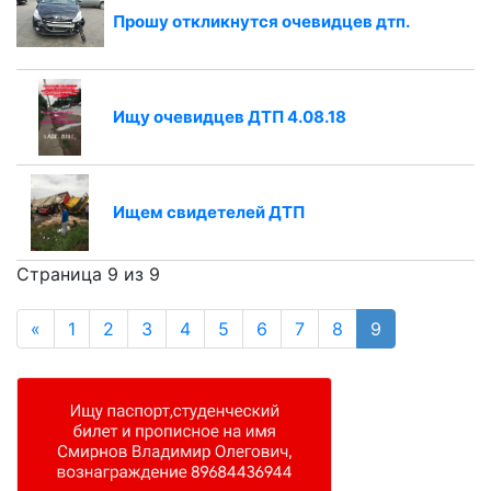
Прошу откликнутся очевидцев дтп.
Ищу очевидцев ДТП 4.08.18
Ищем свидетелей ДТП
Страница 9 из 9
«
1
2
3
4
5
6
7
8
9