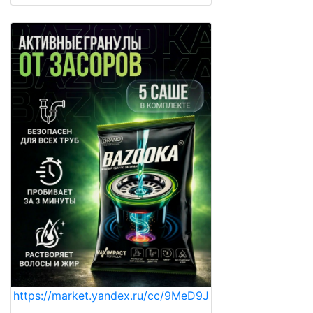
https://market.yandex.ru/cc/9MeD9J