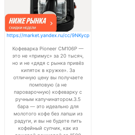
https://market.yandex.ru/cc/9NKycp
Кофеварка Pioneer CM106P —
это не «примус» за 20 тысяч,
но и не «дядя с рынка привёз
кипяток в кружке». За
отличную цену вы получаете
помповую (а не
пароварочную) кофеварку с
ручным капучинатором.3.5
бара — это идеально для
молотого кофе без лапши из
радуги, и вы не будете пить
кофейный супчик, как из