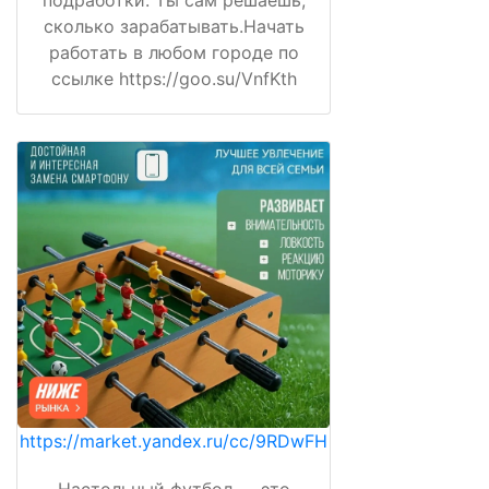
подработки. Ты сам решаешь,
сколько зарабатывать.Начать
работать в любом городе по
ссылке https://goo.su/VnfKth
https://market.yandex.ru/cc/9RDwFH
Настольный футбол — это