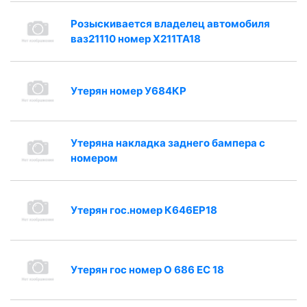
Розыскивается владелец автомобиля
ваз21110 номер X211TA18
Утерян номер У684КР
Утеряна накладка заднего бампера с
номером
Утерян гос.номер К646ЕР18
Утерян гос номер О 686 ЕС 18