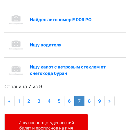
Найден автономер Е 009 РО
Ищу водителя
Ищу капот с ветровым стеклом от
снегохода буран
Страница 7 из 9
«
1
2
3
4
5
6
7
8
9
»