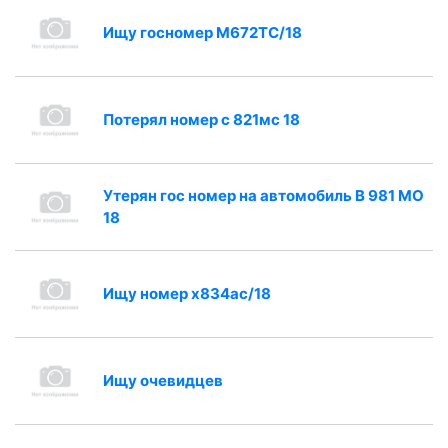
Ищу госномер М672ТС/18
Потерял номер с 821мс 18
Утерян гос номер на автомобиль В 981 МО
18
Ищу номер х834ас/18
Ищу очевидцев