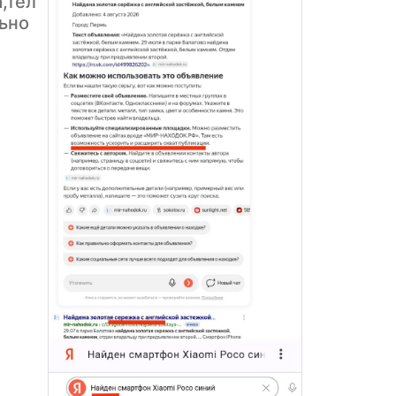
,тел
ьно