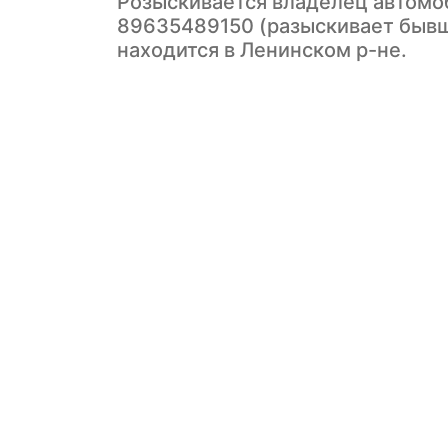
Розыскивается владелец автомоб
89635489150 (разыскивает бывш
находится в Ленинском р-не.