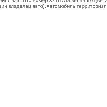
иля ваз21110 номер X211TA18 зеленого цвета
ий владелец авто).Автомобиль территориал