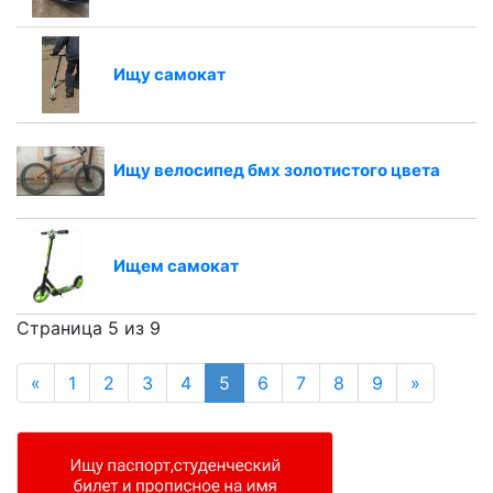
Ищу самокат
Ищу велосипед бмх золотистого цвета
Ищем самокат
Страница 5 из 9
«
1
2
3
4
5
6
7
8
9
»