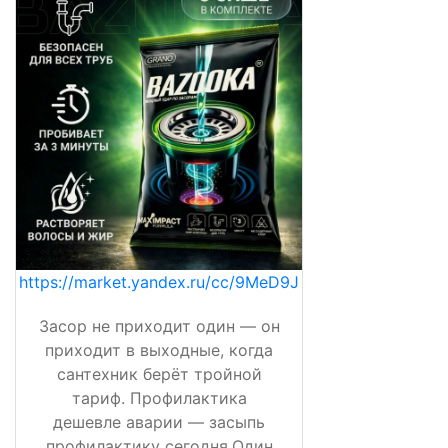
https://market.yandex.ru/cc/9MeD9J
Засор не приходит один — он
приходит в выходные, когда
сантехник берёт тройной
тариф. Профилактика
дешевле аварии — засыпь
профилактику сегодня.Один