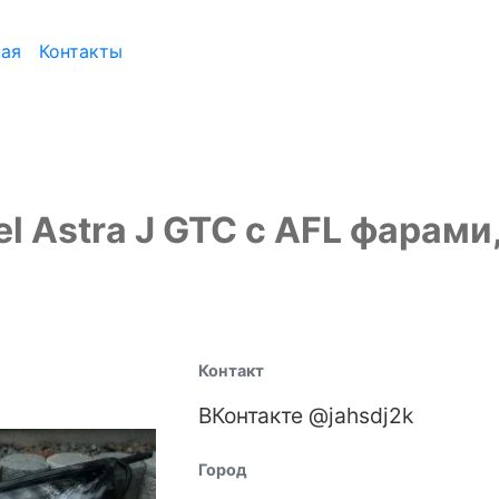
ная
Контакты
l Astra J GTC с AFL фарами
Контакт
ВКонтакте @jahsdj2k
Город