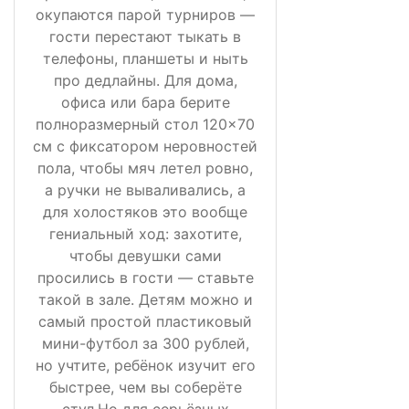
окупаются парой турниров —
гости перестают тыкать в
телефоны, планшеты и ныть
про дедлайны. Для дома,
офиса или бара берите
полноразмерный стол 120×70
см с фиксатором неровностей
пола, чтобы мяч летел ровно,
а ручки не вываливались, а
для холостяков это вообще
гениальный ход: захотите,
чтобы девушки сами
просились в гости — ставьте
такой в зале. Детям можно и
самый простой пластиковый
мини-футбол за 300 рублей,
но учтите, ребёнок изучит его
быстрее, чем вы соберёте
стул.Но для серьёзных