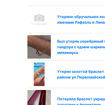
Утеряно обручальное ко
именами Рафаэль и Лина
Был утерян серебряный 
пандора с одним шармо
микимауса
Утерян золотой браслет
районе ул.Первомайско
Потеряла браслет укра
топазами и фианитами