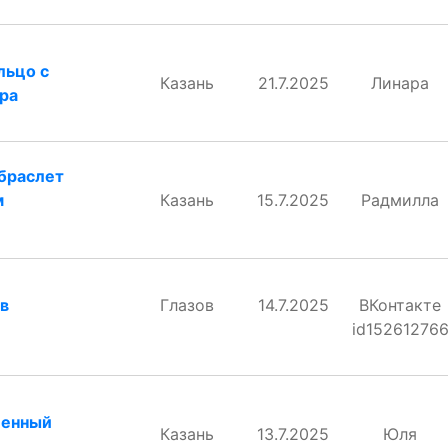
льцо с
Казань
21.7.2025
Линара
ра
браслет
м
Казань
15.7.2025
Радмилла
 в
Глазов
14.7.2025
ВКонтакте
й
id15261276
шенный
Казань
13.7.2025
Юля