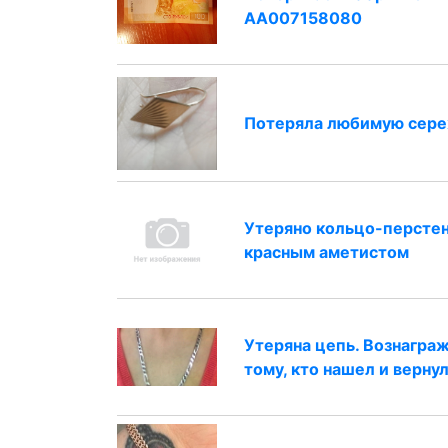
АА007158080
Потеряла любимую сер
Утеряно кольцо-перстен
красным аметистом
Утеряна цепь. Вознагра
тому, кто нашел и верну