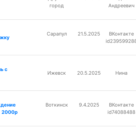
город
Андреевич
Сарапул
21.5.2025
ВКонтакте
ежку
id23959928
ь с
Ижевск
20.5.2025
Нина
ждение
Воткинск
9.4.2025
ВКонтакте
л 2000р
id74088488