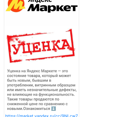
https://market.yandex.ru/cc/9NLcw7