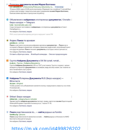
https://m.vk.com/id499826202