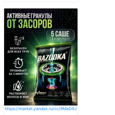
https://market.yandex.ru/cc/9MeD9J