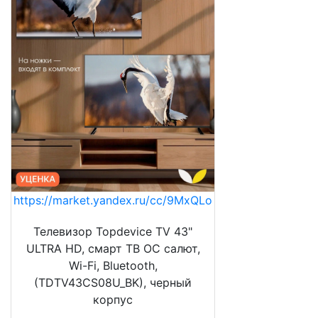
https://market.yandex.ru/cc/9MxQLo
Телевизор Topdevice TV 43"
ULTRA HD, смарт ТВ ОС салют,
Wi-Fi, Bluetooth,
(TDTV43CS08U_BK), черный
корпус