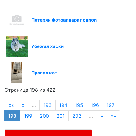
Потерян фотоаппарат canon
Убежал хаски
Пропал кот
Страница 198 из 422
««
«
…
193
194
195
196
197
198
199
200
201
202
…
»
»»