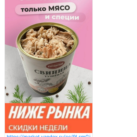
https://market.yandex.ru/cc/9LsmGj