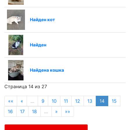
Найден кот
Найден
Найдена кошка
Страница 14 из 27
««
«
…
9
10
11
12
13
14
15
16
17
18
…
»
»»