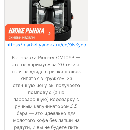
https://market.yandex.ru/cc/9NKycp
Кофеварка Pioneer CM106P —
это не «примус» за 20 тысяч,
но и не «дядя с рынка привёз
кипяток в кружке». За
отличную цену вы получаете
помповую (а не
пароварочную) кофеварку с
ручным капучинатором.3.5
бара — это идеально для
молотого кофе без лапши из
радуги, и вы не будете пить