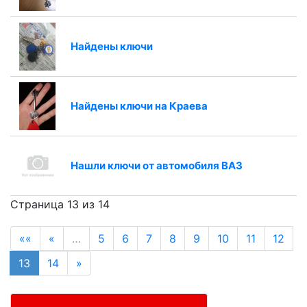
Найдены ключи
Найдены ключи на Краева
Нашли ключи от автомобиля ВАЗ
Страница 13 из 14
««
«
…
5
6
7
8
9
10
11
12
13
14
»