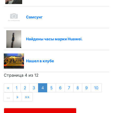
Самсунг
Найдены часы марки Huawei.
Нашел в клубе
Страница 4 из 12
«
1
2
3
4
5
6
7
8
9
10
…
»
»»