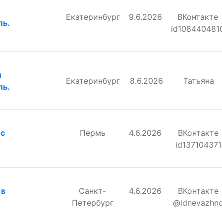
Екатеринбург
9.6.2026
ВКонтакте
пь.
id108440481
и
Екатеринбург
8.6.2026
Татьяна
ль.
 с
Пермь
4.6.2026
ВКонтакте
id137104371
 в
Санкт-
4.6.2026
ВКонтакте
Петербург
@idnevazhn