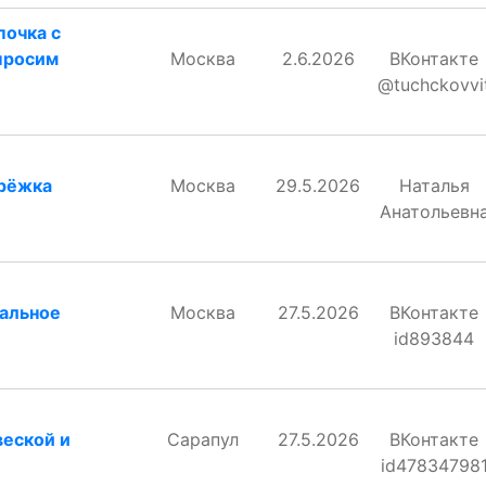
почка с
просим
Москва
2.6.2026
ВКонтакте
@tuchckovvi
ерёжка
Москва
29.5.2026
Наталья
Анатольевн
вальное
Москва
27.5.2026
ВКонтакте
id893844
веской и
Сарапул
27.5.2026
ВКонтакте
id47834798