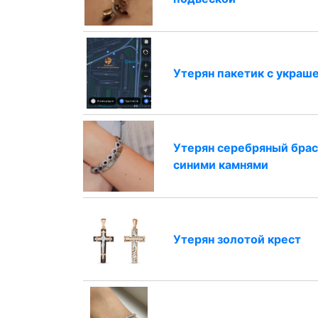
Утерян пакетик с украш
Утерян серебряный брас
синими камнями
Утерян золотой крест