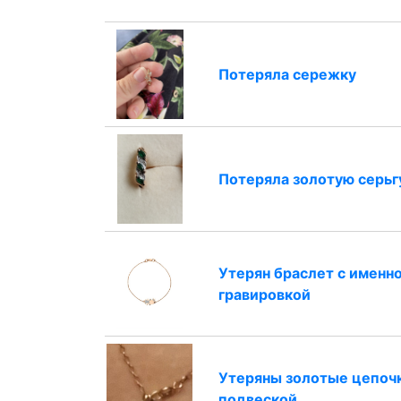
Потеряла сережку
Потеряла золотую серьг
Утерян браслет с именн
гравировкой
Утеряны золотые цепочк
подвеской