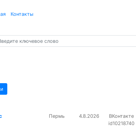
ная
Контакты
ти
с
Пермь
4.8.2026
ВКонтакте
id10218740