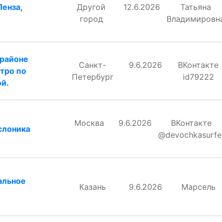
Пенза,
Другой
12.6.2026
Татьяна
город
Владимировн
 районе
Санкт-
9.6.2026
ВКонтакте
етро по
Петербург
id79222
ой.
Москва
9.6.2026
ВКонтакте
слоника
@devochkasurfe
альное
Казань
9.6.2026
Марсель