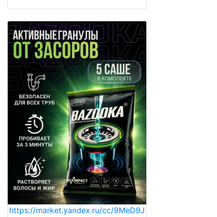
https://market.yandex.ru/cc/9MeD9J