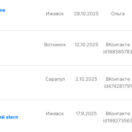
еле
Ижевск
29.10.2025
Ольга
Воткинск
12.10.2025
ВКонтакте
id16856578
Сарапул
2.10.2025
ВКонтакте
id474281791
Ижевск
17.9.2025
ВКонтакте
й stern
id19927356