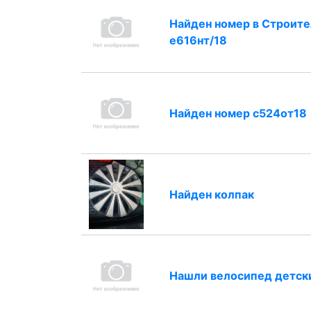
Найден номер в Строит
е616нт/18
Найден номер с524от18
Найден колпак
Нашли велосипед детски