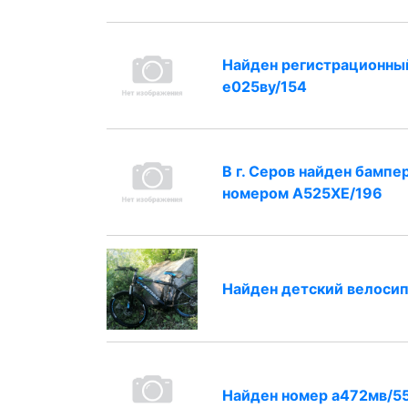
Найден регистрационны
е025ву/154
В г. Серов найден бампер
номером А525ХЕ/196
Найден детский велоси
Найден номер а472мв/5