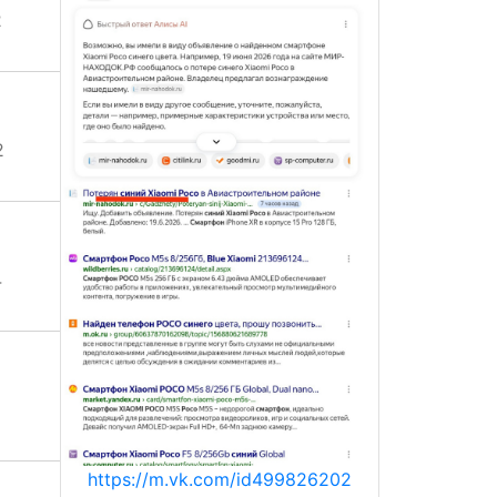
2
2
4
https://m.vk.com/id499826202