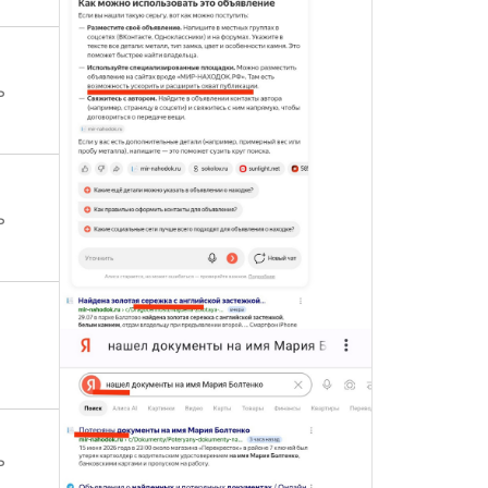
ь
ь
ь