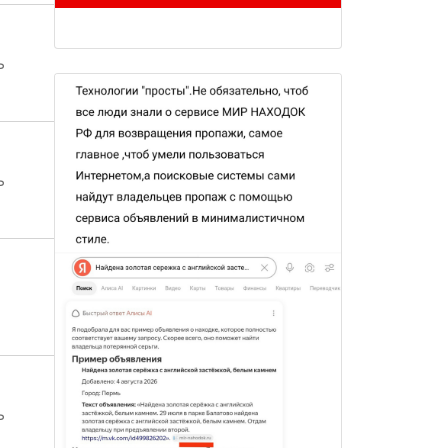
ь
ь
ь