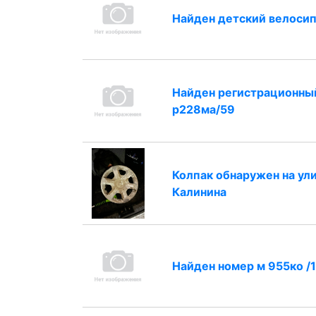
Найден детский велоси
Найден регистрационны
р228ма/59
Колпак обнаружен на ул
Калинина
Найден номер м 955ко /