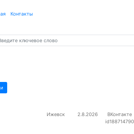
ная
Контакты
ти
Ижевск
2.8.2026
ВКонтакте
id18871479