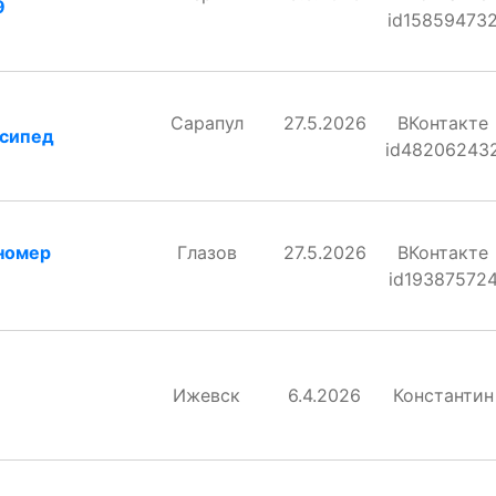
9
id15859473
Сарапул
27.5.2026
ВКонтакте
осипед
id48206243
номер
Глазов
27.5.2026
ВКонтакте
id19387572
Ижевск
6.4.2026
Константин