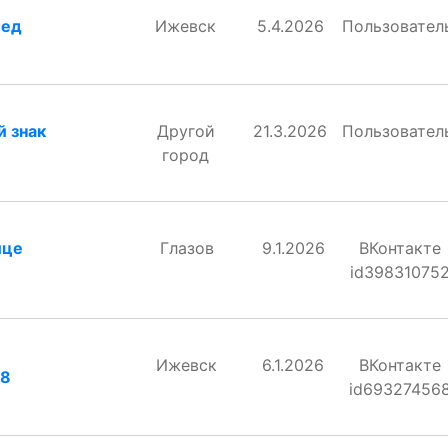
пед
Ижевск
5.4.2026
Пользовател
й знак
Другой
21.3.2026
Пользовател
город
ице
Глазов
9.1.2026
ВКонтакте
id39831075
Ижевск
6.1.2026
ВКонтакте
18
id69327456