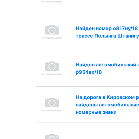
Найден номер о817ну/18
трассе Полынга Штанигу
Найден автомобильный 
р954вх/18
На дороге в Кировском 
найдены автомобильны
номерные знаки