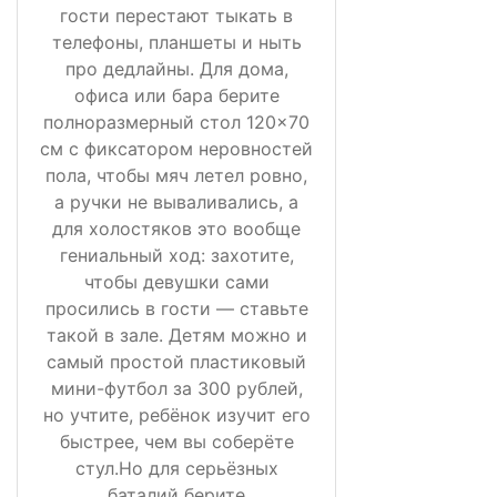
гости перестают тыкать в
телефоны, планшеты и ныть
про дедлайны. Для дома,
офиса или бара берите
полноразмерный стол 120×70
см с фиксатором неровностей
пола, чтобы мяч летел ровно,
а ручки не вываливались, а
для холостяков это вообще
гениальный ход: захотите,
чтобы девушки сами
просились в гости — ставьте
такой в зале. Детям можно и
самый простой пластиковый
мини-футбол за 300 рублей,
но учтите, ребёнок изучит его
быстрее, чем вы соберёте
стул.Но для серьёзных
баталий берите