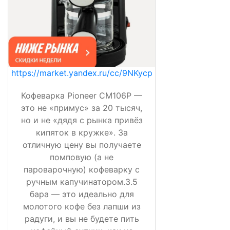
https://market.yandex.ru/cc/9NKycp
Кофеварка Pioneer CM106P —
это не «примус» за 20 тысяч,
но и не «дядя с рынка привёз
кипяток в кружке». За
отличную цену вы получаете
помповую (а не
пароварочную) кофеварку с
ручным капучинатором.3.5
бара — это идеально для
молотого кофе без лапши из
радуги, и вы не будете пить