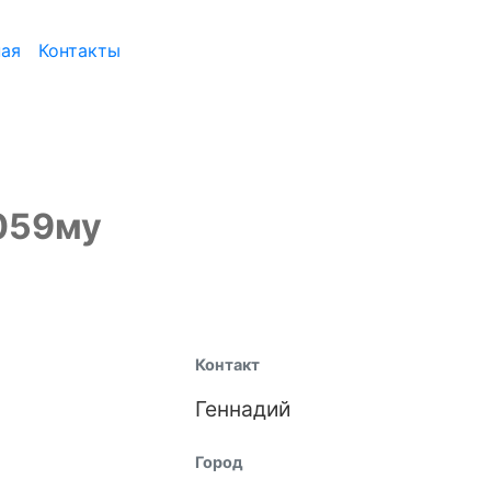
ная
Контакты
х059му
Контакт
Геннадий
Город