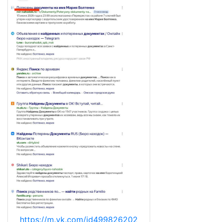
https://m.vk.com/id499826202