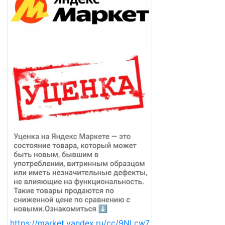
https://market.yandex.ru/cc/9NLcw7