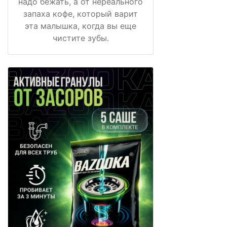
надо бежать, а от нереального
запаха кофе, который варит
эта малышка, когда вы еще
чистите зубы.