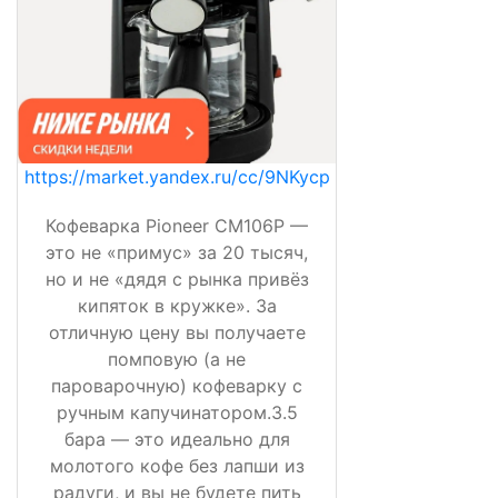
https://market.yandex.ru/cc/9NKycp
Кофеварка Pioneer CM106P —
это не «примус» за 20 тысяч,
но и не «дядя с рынка привёз
кипяток в кружке». За
отличную цену вы получаете
помповую (а не
пароварочную) кофеварку с
ручным капучинатором.3.5
бара — это идеально для
молотого кофе без лапши из
радуги, и вы не будете пить