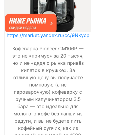
https://market.yandex.ru/cc/9NKycp
Кофеварка Pioneer CM106P —
это не «примус» за 20 тысяч,
но и не «дядя с рынка привёз
кипяток в кружке». За
отличную цену вы получаете
помповую (а не
пароварочную) кофеварку с
ручным капучинатором.3.5
бара — это идеально для
молотого кофе без лапши из
радуги, и вы не будете пить
кофейный супчик, как из