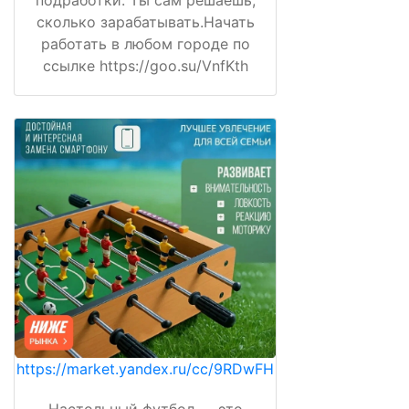
подработки. Ты сам решаешь,
сколько зарабатывать.Начать
работать в любом городе по
ссылке https://goo.su/VnfKth
https://market.yandex.ru/cc/9RDwFH
Настольный футбол — это