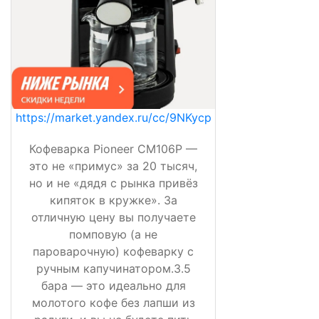
https://market.yandex.ru/cc/9NKycp
Кофеварка Pioneer CM106P —
это не «примус» за 20 тысяч,
но и не «дядя с рынка привёз
кипяток в кружке». За
отличную цену вы получаете
помповую (а не
пароварочную) кофеварку с
ручным капучинатором.3.5
бара — это идеально для
молотого кофе без лапши из