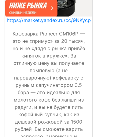
https://market.yandex.ru/cc/9NKycp
Кофеварка Pioneer CM106P —
это не «примус» за 20 тысяч,
но и не «дядя с рынка привёз
кипяток в кружке». За
отличную цену вы получаете
помповую (а не
пароварочную) кофеварку с
ручным капучинатором.3.5
бара — это идеально для
молотого кофе без лапши из
радуги, и вы не будете пить
кофейный супчик, как из
дешевой рожковой за 1500
рублей .Вы сможете варить
эспрессо, американо и