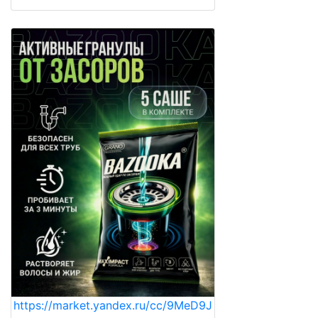
https://market.yandex.ru/cc/9MeD9J