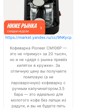
https://market.yandex.ru/cc/9NKycp
Кофеварка Pioneer CM106P —
это не «примус» за 20 тысяч,
но и не «дядя с рынка привёз
кипяток в кружке». За
отличную цену вы получаете
помповую (а не
пароварочную) кофеварку с
ручным капучинатором.3.5
бара — это идеально для
молотого кофе без лапши из
радуги, и вы не будете пить