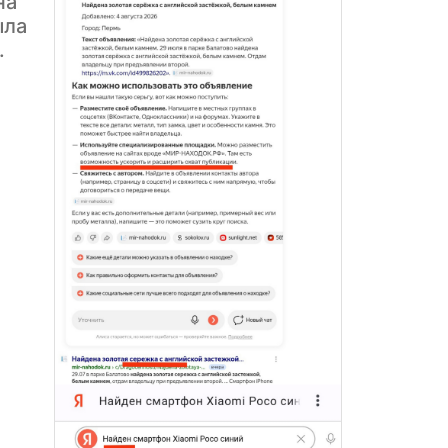
на
ыла
.