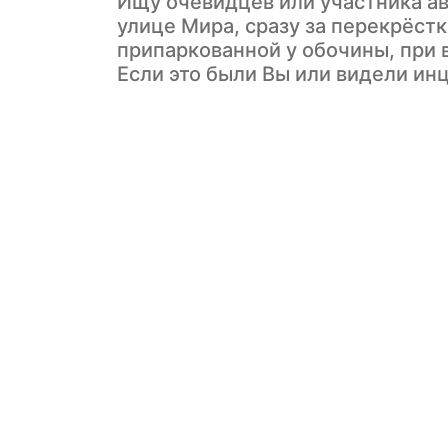
Ищу очевидцев или участника ава
улице Мира, сразу за перекрёс
припаркованной у обочины, при 
Если это были Вы или видели инц