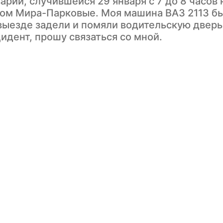
рии, случившейся 29 января с 7 до 8 часов 
тком Мира-Парковые. Моя машина ВАЗ 2113 б
выезде задели и помяли водительскую дверь
идент, прошу связаться со мной.