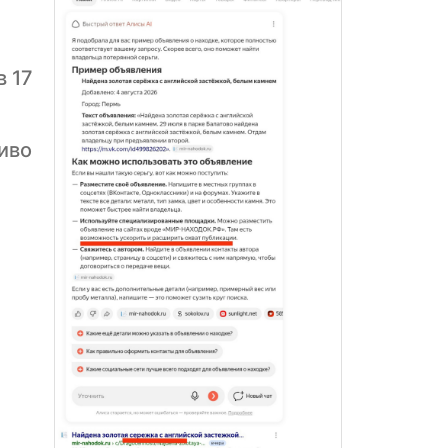
в 17
иво