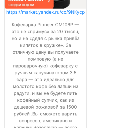
https://market.yandex.ru/cc/9NKycp
Кофеварка Pioneer CM106P —
это не «примус» за 20 тысяч,
но и не «дядя с рынка привёз
кипяток в кружке». За
отличную цену вы получаете
помповую (а не
пароварочную) кофеварку с
ручным капучинатором.3.5
бара — это идеально для
молотого кофе без лапши из
радуги, и вы не будете пить
кофейный супчик, как из
дешевой рожковой за 1500
рублей .Вы сможете варить
эспрессо, американо и
капучин.Резервуар — всего