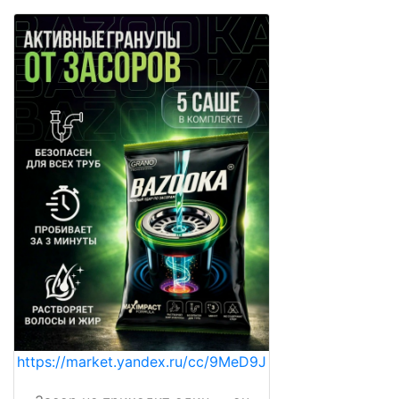
https://market.yandex.ru/cc/9MeD9J