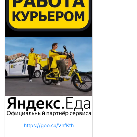
https://goo.su/VnfKth