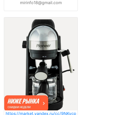
mirinfo18@gmail.com
https://market.yandex.ru/cc/9NKycp