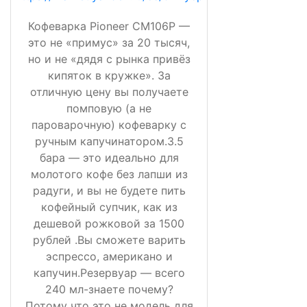
Кофеварка Pioneer CM106P —
это не «примус» за 20 тысяч,
но и не «дядя с рынка привёз
кипяток в кружке». За
отличную цену вы получаете
помповую (а не
пароварочную) кофеварку с
ручным капучинатором.3.5
бара — это идеально для
молотого кофе без лапши из
радуги, и вы не будете пить
кофейный супчик, как из
дешевой рожковой за 1500
рублей .Вы сможете варить
эспрессо, американо и
капучин.Резервуар — всего
240 мл-знаете почему?
Потому что это не модель для