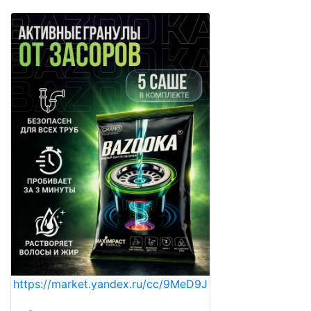
https://market.yandex.ru/cc/9MeD9J