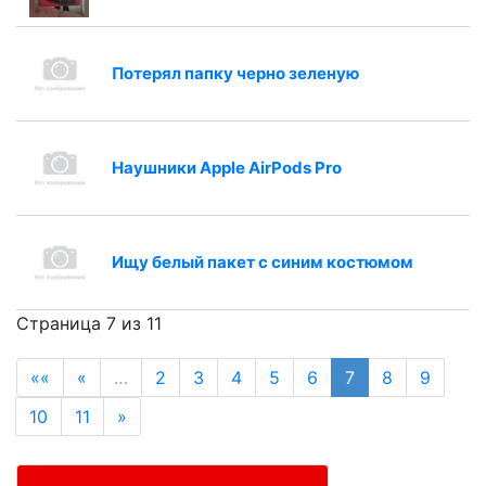
Потерял папку черно зеленую
Наушники Apple AirPods Pro
Ищу белый пакет с синим костюмом
Страница 7 из 11
««
«
…
2
3
4
5
6
7
8
9
10
11
»