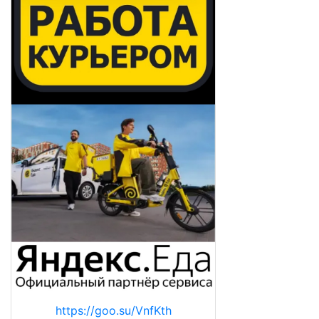
https://goo.su/VnfKth