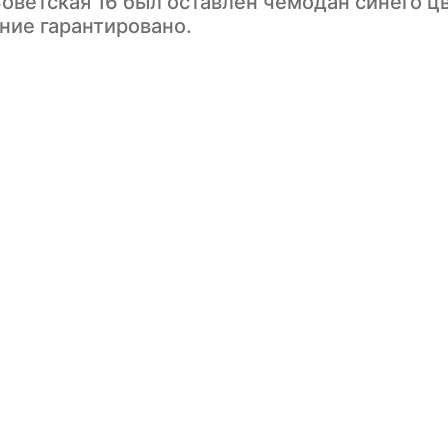
 Советская 16 был оставлен чемодан синего ц
ние гарантировано.