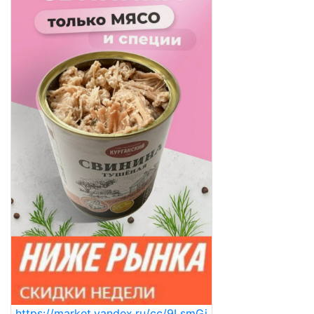
https://market.yandex.ru/cc/9LsmGj