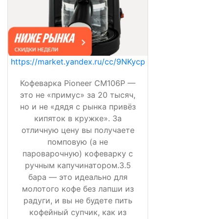
https://market.yandex.ru/cc/9NKycp
Кофеварка Pioneer CM106P —
это не «примус» за 20 тысяч,
но и не «дядя с рынка привёз
кипяток в кружке». За
отличную цену вы получаете
помповую (а не
пароварочную) кофеварку с
ручным капучинатором.3.5
бара — это идеально для
молотого кофе без лапши из
радуги, и вы не будете пить
кофейный супчик, как из