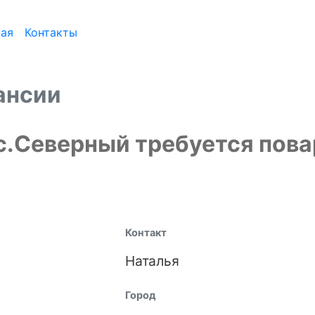
ная
Контакты
ансии
с.Северный требуется пова
Контакт
Наталья
Город