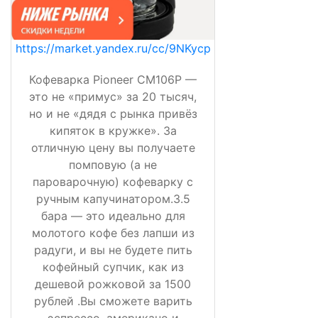
https://market.yandex.ru/cc/9NKycp
Кофеварка Pioneer CM106P —
это не «примус» за 20 тысяч,
но и не «дядя с рынка привёз
кипяток в кружке». За
отличную цену вы получаете
помповую (а не
пароварочную) кофеварку с
ручным капучинатором.3.5
бара — это идеально для
молотого кофе без лапши из
радуги, и вы не будете пить
кофейный супчик, как из
дешевой рожковой за 1500
рублей .Вы сможете варить
эспрессо, американо и