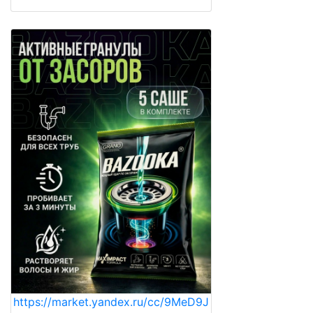
https://market.yandex.ru/cc/9MeD9J