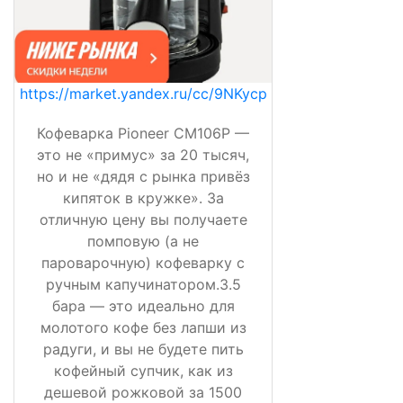
https://market.yandex.ru/cc/9NKycp
Кофеварка Pioneer CM106P —
это не «примус» за 20 тысяч,
но и не «дядя с рынка привёз
кипяток в кружке». За
отличную цену вы получаете
помповую (а не
пароварочную) кофеварку с
ручным капучинатором.3.5
бара — это идеально для
молотого кофе без лапши из
радуги, и вы не будете пить
кофейный супчик, как из
дешевой рожковой за 1500