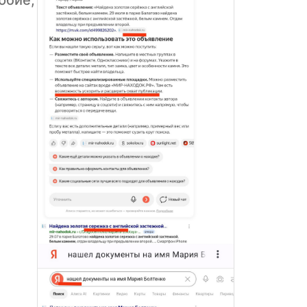
юбие,