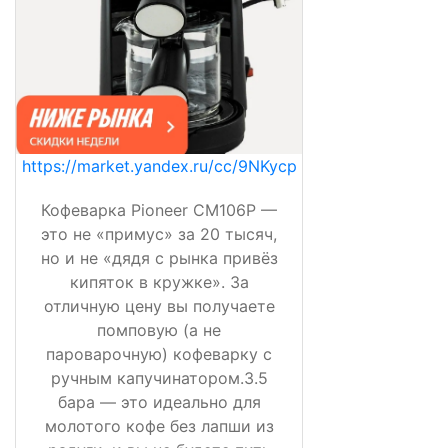
https://market.yandex.ru/cc/9NKycp
Кофеварка Pioneer CM106P —
это не «примус» за 20 тысяч,
но и не «дядя с рынка привёз
кипяток в кружке». За
отличную цену вы получаете
помповую (а не
пароварочную) кофеварку с
ручным капучинатором.3.5
бара — это идеально для
молотого кофе без лапши из