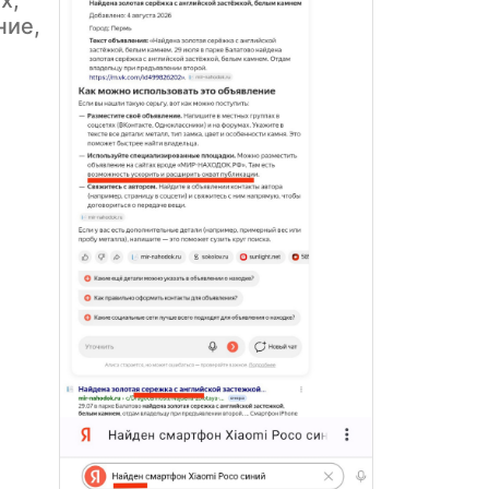
х,
ние,