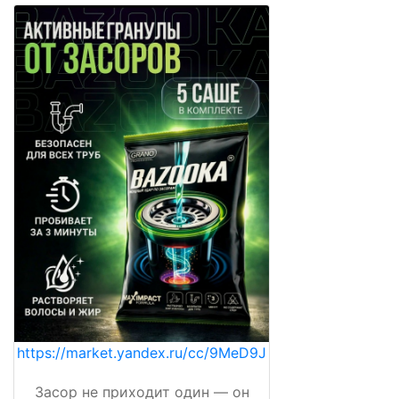
https://market.yandex.ru/cc/9MeD9J
Засор не приходит один — он