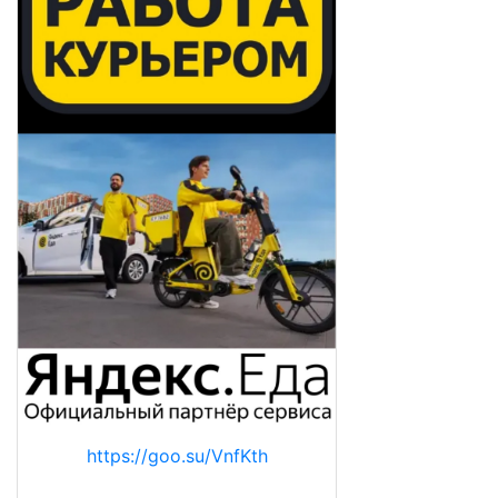
https://goo.su/VnfKth