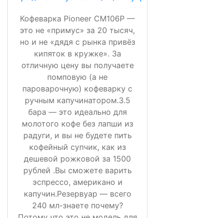
Кофеварка Pioneer CM106P —
это не «примус» за 20 тысяч,
но и не «дядя с рынка привёз
кипяток в кружке». За
отличную цену вы получаете
помповую (а не
пароварочную) кофеварку с
ручным капучинатором.3.5
бара — это идеально для
молотого кофе без лапши из
радуги, и вы не будете пить
кофейный супчик, как из
дешевой рожковой за 1500
рублей .Вы сможете варить
эспрессо, американо и
капучин.Резервуар — всего
240 мл-знаете почему?
Потому что это не модель для