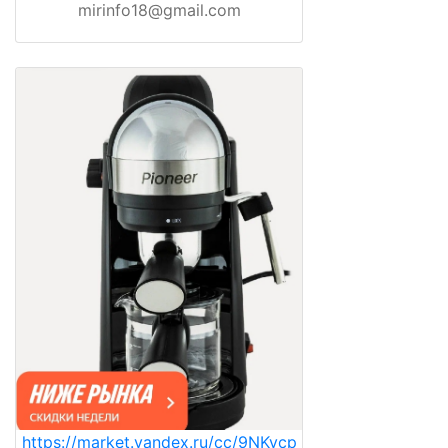
mirinfo18@gmail.com
https://market.yandex.ru/cc/9NKycp