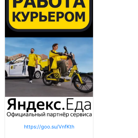
https://goo.su/VnfKth