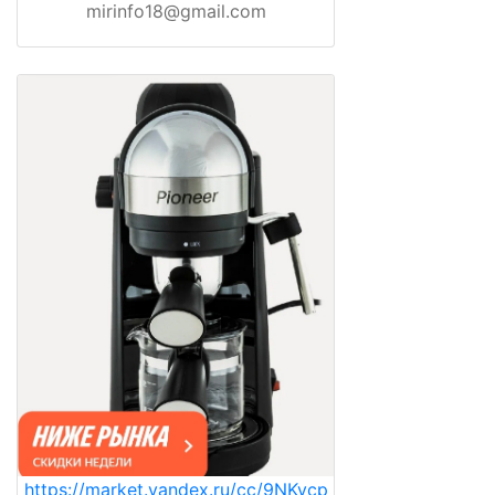
mirinfo18@gmail.com
https://market.yandex.ru/cc/9NKycp