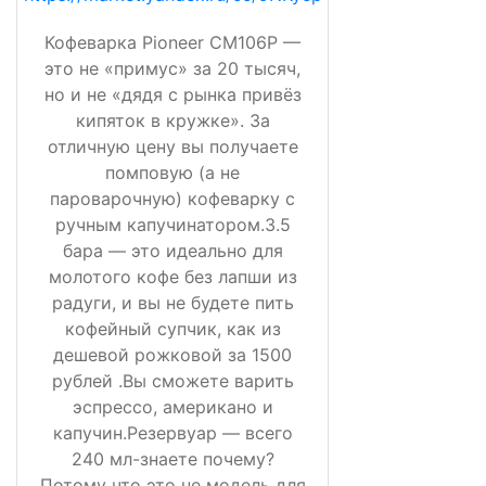
Кофеварка Pioneer CM106P —
это не «примус» за 20 тысяч,
но и не «дядя с рынка привёз
кипяток в кружке». За
отличную цену вы получаете
помповую (а не
пароварочную) кофеварку с
ручным капучинатором.3.5
бара — это идеально для
молотого кофе без лапши из
радуги, и вы не будете пить
кофейный супчик, как из
дешевой рожковой за 1500
рублей .Вы сможете варить
эспрессо, американо и
капучин.Резервуар — всего
240 мл-знаете почему?
Потому что это не модель для